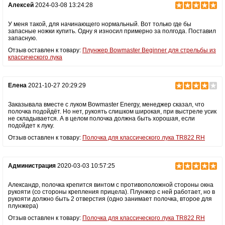
Алексей
2024-03-08 13:24:28
У меня такой, для начинающего нормальный. Вот только где бы
запасные ножки купить. Одну я износил примерно за полгода. Поставил
запасную.
Отзыв оставлен к товару:
Плунжер Bowmaster Beginner для стрельбы из
классического лука
Елена
2021-10-27 20:29:29
Заказывала вместе с луком Bowmaster Energy, менеджер сказал, что
полочка подойдёт. Но нет, рукоять слишком широкая, при выстреле усик
не складывается. А в целом полочка должна быть хорошая, если
подойдет к луку.
Отзыв оставлен к товару:
Полочка для классического лука TR822 RH
Администрация
2020-03-03 10:57:25
Александр, полочка крепится винтом с противоположной стороны окна
рукояти (со стороны крепления прицела). Плунжер с ней работает, но в
рукояти должно быть 2 отверстия (одно занимает полочка, второе для
плунжера)
Отзыв оставлен к товару:
Полочка для классического лука TR822 RH