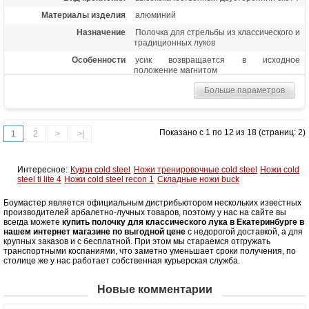
Материалы изделия
алюминий
Назначение
Полочка для стрельбы из классического и
традиционных луков
Особенности
усик возвращается в исходное
положение магнитом
Больше параметров
Показано с 1 по 12 из 18 (страниц: 2)
1
2
>
>|
Интересное:
Кукри cold steel
Ножи тренировочные cold steel
Ножи cold
steel ti lite 4
Ножи cold steel recon 1
Складные ножи buck
Боумастер является официальным дистрибьютором нескольких известных
производителей арбалетно-лучных товаров, поэтому у нас на сайте вы
всегда можете
купить полочку для классического лука в Екатеринбурге в
нашем интернет магазине по выгодной цене
с недорогой доставкой, а для
крупных заказов и с бесплатной. При этом мы стараемся отгружать
транспортными коспаниями, что заметно уменьшает сроки получения, по
столице же у нас работает собственная курьерская служба.
Новые комментарии