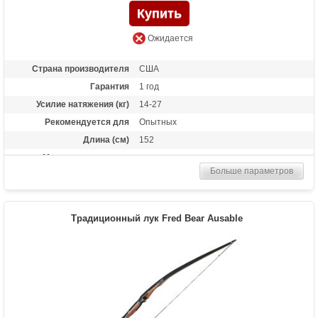
Ожидается
Страна производителя
США
Гарантия
1 год
Усилие натяжения (кг)
14-27
Рекомендуется для
Опытных
Длина (см)
152
Материалы изделия
рукоять из коричневого и черного
Dymondwood® (совмещение березы и
Больше параметров
клена).
Назначение
Развлечение, охота
Традиционный лук Fred Bear Ausable