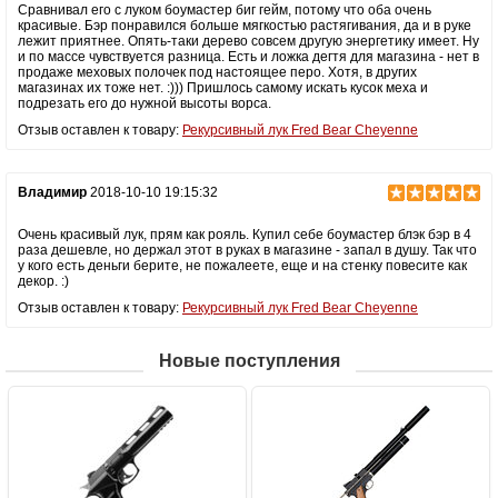
Сравнивал его с луком боумастер биг гейм, потому что оба очень
красивые. Бэр понравился больше мягкостью растягивания, да и в руке
лежит приятнее. Опять-таки дерево совсем другую энергетику имеет. Ну
и по массе чувствуется разница. Есть и ложка дегтя для магазина - нет в
продаже меховых полочек под настоящее перо. Хотя, в других
магазинах их тоже нет. :))) Пришлось самому искать кусок меха и
подрезать его до нужной высоты ворса.
Отзыв оставлен к товару:
Рекурсивный лук Fred Bear Cheyenne
Владимир
2018-10-10 19:15:32
Очень красивый лук, прям как рояль. Купил себе боумастер блэк бэр в 4
раза дешевле, но держал этот в руках в магазине - запал в душу. Так что
у кого есть деньги берите, не пожалеете, еще и на стенку повесите как
декор. :)
Отзыв оставлен к товару:
Рекурсивный лук Fred Bear Cheyenne
Новые поступления