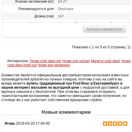
Усилие натяжения (кг)
14-27
Рекомендуется для
Опытных
Длина (см)
147
Комплектация
Колчан Tento - замшевый желто-
коричневый, большой (застежка - рог
Больше параметров
буйвола), Стрела для лука Bowmaster -
Patriot 500, карбон, 19/64, оперение 5''
Feather Рarabolic 6 шт.
Показано с 1 по 5 из 5 (страниц: 1)
Материалы изделия
из черного и красного Dymondwood™
(совмещение березы и клена)
Назначение
Развлечение, охота
Интересное:
Ножи cold steel srk
Ножи sog vulcan
Мачете cold steel
Ножи
cold steel hold out
Ножи sog pentagon
Боумастер является официальным дистрибьютором нескольких известных
производителей арбалетно-лучных товаров, поэтому у нас на сайте вы
всегда можете
купить традиционный лук Fred Bear в Екатеринбурге в
нашем интернет магазине по выгодной цене
с недорогой доставкой, а для
крупных заказов и с бесплатной. При этом мы стараемся отгружать
транспортными коспаниями, что заметно уменьшает сроки получения, по
столице же у нас работает собственная курьерская служба.
Новые комментарии
Игорь
2019-03-20 17:04:40