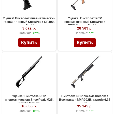
Уценка! Пистолет пневматический
Уценка! Пистолет PCP
газобаллонный SnowPeak CP400,
пневматический SnowPeak
калибр 4.5 мм
PP750L, калибр 4.5 мм
3 072 р.
28 569 р.
Наличие:
есть
Наличие:
есть
Уценка! Винтовка PCP
Винтовка PCP пневматическая
пневматическая SnowPeak M25,
Bowmaster BMR902B, калибр 6.35
калибр 6.35 мм
мм
18 638 р.
35 145 р.
Наличие:
есть
Наличие:
есть