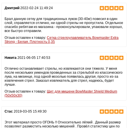
Дмитрий
2022-02-24 11:49:24
Брал данную сетку для традиционных луков (30-40кг) повесил в один
слой, справляется отлично, ни одной стрелы не пропустила. Отдельное
спасибо ребятам из магазина - проконсультировали, упаковали хорошо,
все быстро отправили.
Отзыв оставлен к товару:
Сетка стрелоулавливатель Bowmaster Extra
Strong - Белая. Плотность 0,35
Никита
2021-06-05 17:40:53
Отлично останавливает стрелы, но извлекаются они тяжело. У меня
после нескольких уикендов проведенных за стрельбой из классического
лука, на мизинце, под одной мозолью появилась другая, просто из-за
извлечения стрел. Заказал извлекатель для стрел, надеюсь, будет
лучше.
Отзыв оставлен к товару:
Щит для мишени BowMaster Shield Medium
(50х50x30)
Стас
2019-03-05 15:49:30
Этот материал просто ОГОНЬ !! Относительно лёгкий . Данный размер
позволяет разместить несколько мишений . Провёл статистику цен по