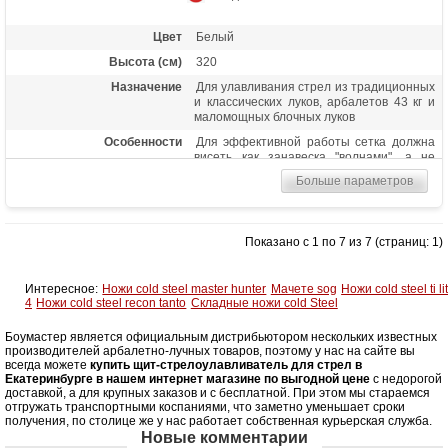
Цвет
Белый
Высота (см)
320
Назначение
Для улавливания стрел из традиционных
и классических луков, арбалетов 43 кг и
маломощных блочных луков
Особенности
Для эффективной работы сетка должна
висеть как занавеска "волнами", а не
внатяг (не улавливает стрелы диаметром
Больше параметров
6 мм) Цена указана за 1 пог.метр
Упаковка
Отрезается погонными метрами от
рулона 25 м
Показано с 1 по 7 из 7 (страниц: 1)
Интересное:
Ножи cold steel master hunter
Мачете sog
Ножи cold steel ti li
4
Ножи cold steel recon tanto
Складные ножи cold Steel
Боумастер является официальным дистрибьютором нескольких известных
производителей арбалетно-лучных товаров, поэтому у нас на сайте вы
всегда можете
купить щит-стрелоулавливатель для стрел в
Екатеринбурге в нашем интернет магазине по выгодной цене
с недорогой
доставкой, а для крупных заказов и с бесплатной. При этом мы стараемся
отгружать транспортными коспаниями, что заметно уменьшает сроки
получения, по столице же у нас работает собственная курьерская служба.
Новые комментарии