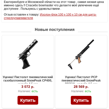
Екатеринбурге и Московской области на этот товар , самая низкая цена
именно здесь !! Спасибо bowmaster что делаете моё увлечение ещё
доступнее . Пользуюсь с удовольствием .
Отзыв оставлен к товару:
Изолон-блок 100 х 100 х 10 см для щита-
стрелоулавливателя
Новые поступления
Уценка! Пистолет пневматический
Уценка! Пистолет PCP
газобаллонный SnowPeak CP400,
пневматический SnowPeak
калибр 4.5 мм
PP750L, калибр 4.5 мм
3 072 р.
28 569 р.
Наличие:
есть
Наличие:
есть