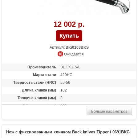
12 002 р.
Артикул:
BK/0103BKS
Ожидается
Производитель
BUCK.USA
Марка стали
420HC
Твердость стали (HRC)
55-56
Длина клинка (мм)
102
Толщина клинка (мм)
3
Общая длина (мм)
209
Больше параметров
Материал рукоятки
Phenolic
Комплект
кожаные ножны в комплекте
Вес (гр)
122
Нож с фиксированным клинком Buck knives Zipper / 0691BKG