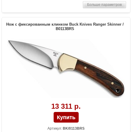
Больше параметров
Материал рукоятки
Alcryn
Вес (гр)
122
Нож с фиксированным клинком Buck Knives Ranger Skinner /
B0113BRS
13 311 р.
Артикул:
BK/0113BRS