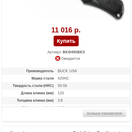
11 016 р.
Артикул:
BK/0495BKS
Ожидается
Производитель
BUCK. USA
Марка стали
420HC
Твердость стали (HRC)
55-56
Длина клинка (мм)
120
Толщина клинка (мм)
3.8
Общая длина (мм)
248
Больше параметров
Материал рукоятки
Alcryn
Вес (гр)
232.5