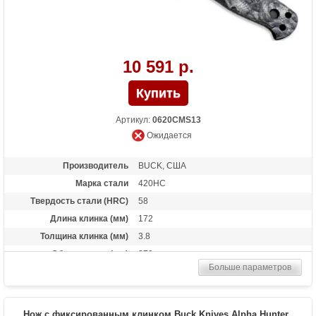
10 591 р.
Артикул:
0620CMS13
Ожидается
Производитель
BUCK, США
Марка стали
420HC
Твердость стали (HRC)
58
Длина клинка (мм)
172
Толщина клинка (мм)
3.8
Общая длина (мм)
279
Больше параметров
Материал рукоятки
литой нейлон
Вес (гр)
240
Нож с фиксированным клинком Buck Knives Alpha Hunter