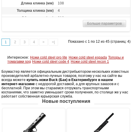
Длина клинка (мм)
108
Толщина клинка (мм)
4
Общая длина (мм)
216
Больше параметров
Материал рукоятки
Резина
Комплект
ножны из ударопрочного нейлона в
комплекте
Показано с 1 по 12 из 45 (страниц: 4)
1
2
3
4
>
>|
Вес (гр)
180
Интересное:
Ножи cold steel pro lite
Ножи cold steel espada
Топоры и
томагавки sog
Ножи cold steel code 4
Ножи cold steel recon 1
Боумастер является официальным дистрибьютором нескольких известных
производителей арбалетно-лучных товаров, поэтому у нас на сайте вы
всегда можете
купить ножи Buck (Бак) в Екатеринбурге в нашем
интернет-магазине
с недорогой доставкой, а для крупных заказов и с
бесплатной. При этом мы стараемся отгружать транспортными
коспаниями, что заметно уменьшает сроки получения, по столице же у нас
работает собственная курьерская служба.
Новые поступления