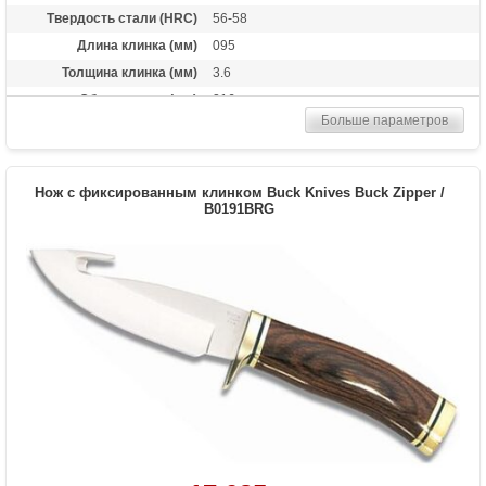
Твердость стали (HRC)
56-58
Длина клинка (мм)
095
Толщина клинка (мм)
3.6
Общая длина (мм)
216
Больше параметров
Материал рукоятки
RoseWood
Комплект
кожаные ножны в комплекте
Вес (гр)
204
Нож с фиксированным клинком Buck Knives Buck Zipper /
B0191BRG