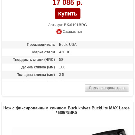
17 085 р.
Артикул:
BK/0191BRG
Ожидается
Производитель
Buck. USA
Марка стали
420HC
Твердость стали (HRC)
58
Длина клинка (мм)
108
Толщина клинка (мм)
3.5
Общая длина (мм)
216
Больше параметров
Материал рукоятки
Орех
Комплект
кожаные ножны в комплекте
Вес (гр)
180
Нож с фиксированным клинком Buck knives BuckLite MAX Large
/ B0679BKS