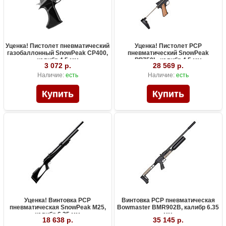
Уценка! Пистолет пневматический
Уценка! Пистолет PCP
газобаллонный SnowPeak CP400,
пневматический SnowPeak
калибр 4.5 мм
PP750L, калибр 4.5 мм
3 072 р.
28 569 р.
Наличие:
есть
Наличие:
есть
Уценка! Винтовка PCP
Винтовка PCP пневматическая
пневматическая SnowPeak M25,
Bowmaster BMR902B, калибр 6.35
калибр 6.35 мм
мм
18 638 р.
35 145 р.