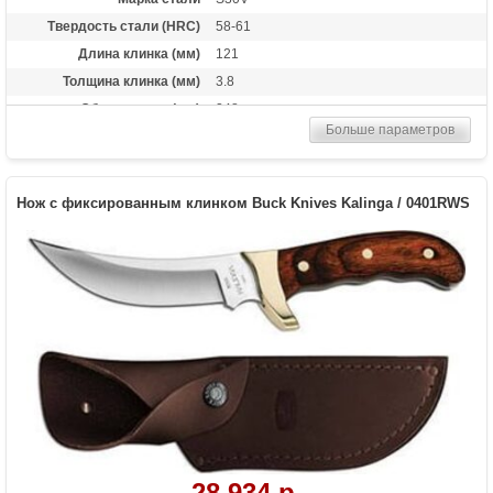
Твердость стали (HRC)
58-61
Длина клинка (мм)
121
Толщина клинка (мм)
3.8
Общая длина (мм)
248
Больше параметров
Материал рукоятки
RoseWood
Вес (гр)
218
Нож с фиксированным клинком Buck Knives Kalinga / 0401RWS
28 934 р.