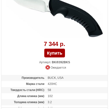
7 344 р.
Артикул:
BK/0392BKS
Ожидается
Производитель
BUCK, USA
Марка стали
420HC
Твердость стали (HRC)
58
Длина клинка (мм)
102
Толщина клинка (мм)
3.2
Общая длина (мм)
248