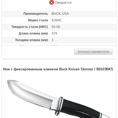
Ожидается
Производитель
BUCK. USA
Марка стали
420HC
Твердость стали (HRC)
55-56
Длина клинка (мм)
079
Толщина клинка (мм)
3
Общая длина (мм)
184
Больше параметров
Материал рукоятки
дельта-древесина
Комплект
кожаные ножны в комплекте
Вес (гр)
148
Нож с фиксированным клинком Buck Knives Skinner / B0103BKS