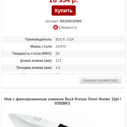
Артикул:
BK/0401RWS
Ожидается
Производитель
BUCK. USA
Марка стали
420HC
Твердость стали (HRC)
58
Длина клинка (мм)
121
Толщина клинка (мм)
4.6
Общая длина (мм)
254
Больше параметров
Материал рукоятки
RoseWood
Комплект
кожаные ножны и крюк для ошкуривания
(сталь 420HC)
Нож с фиксированным клинком Buck Knives Omni Hunter 12pt /
Вес (гр)
319
0392BKS