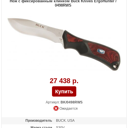
Нож с фиксированным клинком Buck Knives ErgoHunter /
0498RWS
27 438 р.
Артикул:
BK/0498RWS
Ожидается
Производитель
BUCK. USA
Марка стали
S30V