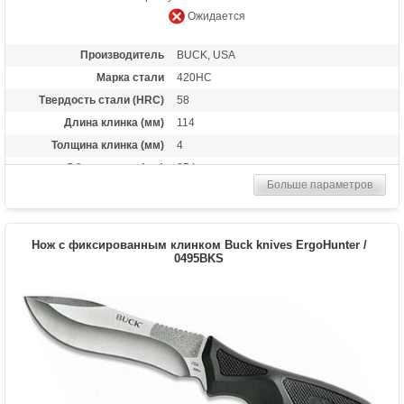
Ожидается
Производитель
BUCK, USA
Марка стали
420HC
Твердость стали (HRC)
58
Длина клинка (мм)
114
Толщина клинка (мм)
4
Общая длина (мм)
254
Больше параметров
Материал рукоятки
G-10
Комплект
ножны из ударопрочного нейлона,
совместимы с системой MOLLE сделан в
США
Нож с фиксированным клинком Buck knives ErgoHunter /
0495BKS
Вес (гр)
249.5