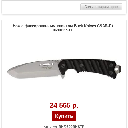
Общая длина (мм)
222
Больше параметров
Материал рукоятки
Alcryn
Комплект
ножны из ударопрочного нейлона в
комплекте
Нож с фиксированным клинком Buck Knives CSAR-T /
Вес (гр)
156
0690BKSTP
24 565 р.
Артикул:
BK/0690BKSTP